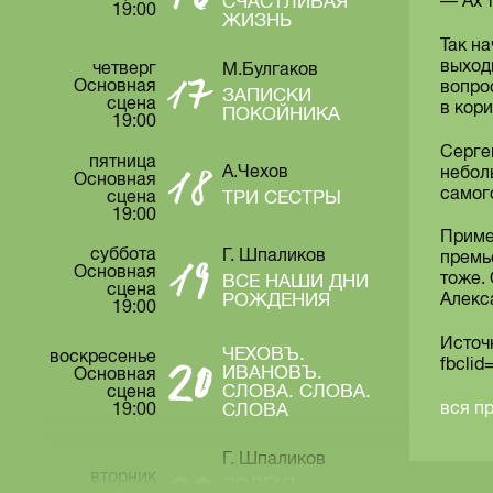
СЧАСТЛИВАЯ
— Ах 
19:00
ЖИЗНЬ
Так н
выход
четверг
М.Булгаков
Основная
вопро
ЗАПИСКИ
сцена
в кор
ПОКОЙНИКА
19:00
Серге
пятница
А.Чехов
небол
Основная
самог
сцена
ТРИ СЕСТРЫ
19:00
Приме
суббота
Г. Шпаликов
премь
Основная
тоже.
ВСЕ НАШИ ДНИ
сцена
РОЖДЕНИЯ
Алекс
19:00
Источн
ЧЕХОВЪ.
воскресенье
fbcli
ИВАНОВЪ.
Основная
СЛОВА. СЛОВА.
сцена
вся п
19:00
СЛОВА
Г. Шпаликов
вторник
ДОЛГАЯ