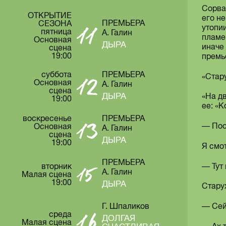
Сорва
ОТКРЫТИЕ
его н
ПРЕМЬЕРА
СЕЗОНА
утопи
пятница
А. Галин
пламе
Основная
ДЫРА
иначе
сцена
19:00
премь
суббота
ПРЕМЬЕРА
«Стар
Основная
А. Галин
сцена
ДЫРА
«На д
19:00
ее: «К
воскресенье
ПРЕМЬЕРА
— Пос
Основная
А. Галин
сцена
ДЫРА
19:00
Я смот
ПРЕМЬЕРА
— Тут 
вторник
А. Галин
Малая сцена
19:00
ДЫРА
Стару
Г. Шпаликов
— Сей
среда
ДОЛГАЯ
Малая сцена