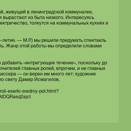
ой, живущий в ленинградской коммуналке,
я вырастают из быта низкого. Интересуясь
ектричество, толкутся на коммунальных кухнях и
летие. — М.Р.) мы решили придумать спектакль
уть. Жанр этой работы мы определили словами
добавить «интригующее течение», поскольку до
нителей главных ролей, впрочем, и не главных
иссера — он верен им много лет: художник
по свету Дамир Исмагилов.
oli-eserki-sredniy-pol.html?
tDQRasq2ajcI