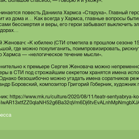
так. Большое спасибо, — говорю я и ухожу».
ачинается повесть Даниила Хармса «Старуха». Главный гер
ит из дома и… Как всегда у Хармса, главные вопросы быти
сами бессмертия и веры, его герои забывают выключить эл
идорах…
й Женовач: «К юбилею (СТИ отметила в прошлом сезоне 15-
ьшой, где можно похулиганить, поимпровизировать, рискн
о Хармса — «нелогическое течение мысли».
нительно к премьере Сергея Женовача можно непременно 
еры в СТИ под строжайшим секретом хранятся имена испол
 Однако безошибочно можно угадать имена соратников реж
андр Боровский, композитор Григорий Гоберник, художник 
ик: https://www.mk.ru/culture/2020/08/11/teatr-sentyabrya-kor
d=IwAR13xtfZZ0qlaNH52g6Ba32qVm6Dj6tvEvALnhMpNmgbXJA
ресса