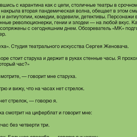
вшись с карантина как с цепи, столичные театры в срочно
е накрыла вторая пандемическая волна, обещает в этом см
и и антиутопии, комедии, водевили, детективы. Персонажи
нные революционерки, гении и злодеи — на любой вкус. Ка
 сопряжены с сегодняшним днем. Обозреватель «МК» подго
ер.
уха». Студия театрального искусства Сергея Женовача.
воре стоит старуха и держит в руках стенные часы. Я про
оторый час?»
мотрите, — говорит мне старуха.
рю и вижу, что на часах нет стрелок.
нет стрелок, — говорю я.
ха смотрит на циферблат и говорит мне:
час без четверти три.